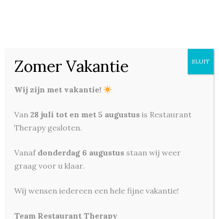
Zomer Vakantie
SLUIT
€
49,50 Per Fles
Chardonnay –
Wij zijn met vakantie!
Boschendal 1685 – Zuid –
Van
28 juli tot en met 5 augustus
is Restaurant
Afrika
Therapy gesloten.
CATEGORIES:
FLES WIT
Vanaf
donderdag 6 augustus
staan wij weer
graag voor u klaar.
Wij wensen iedereen een hele fijne vakantie!
Team Restaurant Therapy