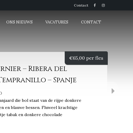
Contact
ONS NIEUWS
VACATURES
CONTACT
€
65,00 per fles
nier – Ribera del
 Tempranillo – Spanje
D
anjaard die bol staat van de rijpe donkere
sen en blauwe bessen. Fluweel krachtige
ntje tabak en donkere chocolade