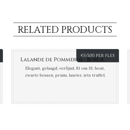
RELATED PRODUCTS
€
65,00 per fles
Lalande de Pommerol– Bordeaux – Frankrijk
Elegant, gelaagd, verfijnd, 81 om 19, hout,
zwarte bessen, pruim, laurier, iets truffel,
verfijnde vanille, aardse toets