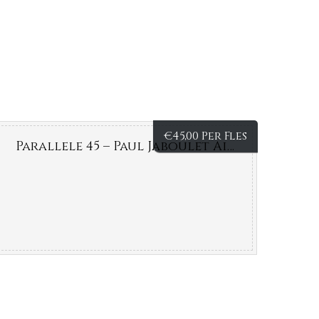
€
45,00 Per Fles
Parallele 45 – Paul Jaboulet Aine – Frankrijk