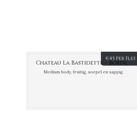
€
45 Per Fles
Chateau La Bastidette – Bordeaux – Saint Emilion – Frankrijk
Medium body, fruitig, soepel en sappig