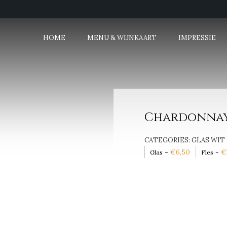
HOME
MENU & WIJNKAART
IMPRESSIE
Chardonnay- 
CATEGORIES:
GLAS WIT
-
€
6,50
-
€
Glas
Fles