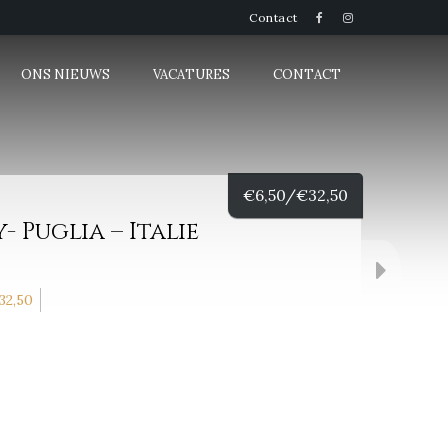
Contact
ONS NIEUWS
VACATURES
CONTACT
€
6,50/
€
32,50
Puglia – Italie
32,50