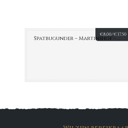
€
8,00/
€
37,50
Spatbugunder – Martinshof – Duitsland