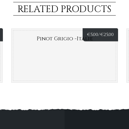
RELATED PRODUCTS
€
5,00/
€
25,00
Pinot Grigio -Italië