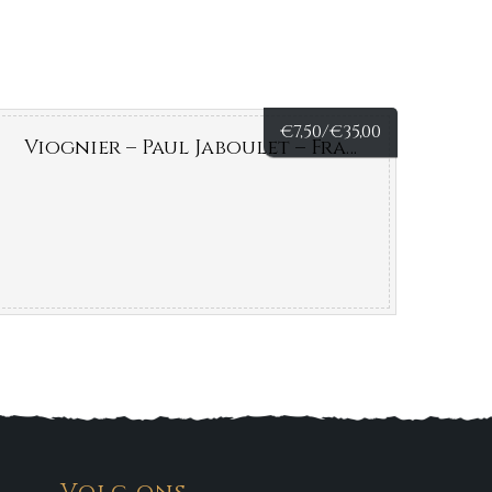
€
7,50/
€
35,00
Viognier – Paul Jaboulet – Frankrijk