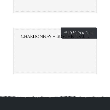
€
49,50 Per Fles
Chardonnay – Boschendal 1685 – Zuid – Afrika