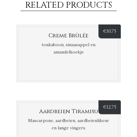
RELATED PRODUCTS
€
10,75
Creme Brûlée
tonkaboon, sinaasappel en
amandelkoekje
€
12,75
Aardbeien Tiramisu
Mascarpone, aardbeien, aardbeienlikeur
en lange vingers