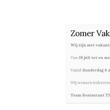
Kapelstraat 11, 1404 HT, Bussum
035-7370422
Zomer Vak
Wij zijn met vakant
Van
28 juli tot en m
Vanaf
donderdag 6 
Wij wensen iedereen e
Team Restaurant T