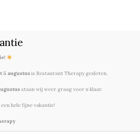
HOME
MENU & WIJNKAART
IMPRESSIE
antie
ie!
Therapy Cho
et 5 augustus
is Restaurant Therapy gesloten.
CATEGORIES:
DE CONCLU
augustus
staan wij weer graag voor u klaar.
Pure chocolade van de c
karamel en vanille
en hele fijne vakantie!
herapy