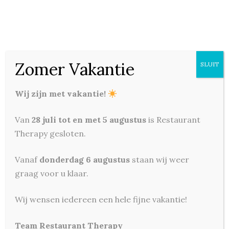
Zomer Vakantie
SLUIT
€
34,75
Ossenhaas 180 Gram
Wij zijn met vakantie!
CATEGORIES:
DE BEHANDELING
Van
28 juli tot en met 5 augustus
is Restaurant
met pommes dauphine, haricots verts, rode
Therapy gesloten.
uiencompote en rodewijnjus met eendenlever
Vanaf
donderdag 6 augustus
staan wij weer
graag voor u klaar.
Wij wensen iedereen een hele fijne vakantie!
RELATED PRODUCTS
Team Restaurant Therapy