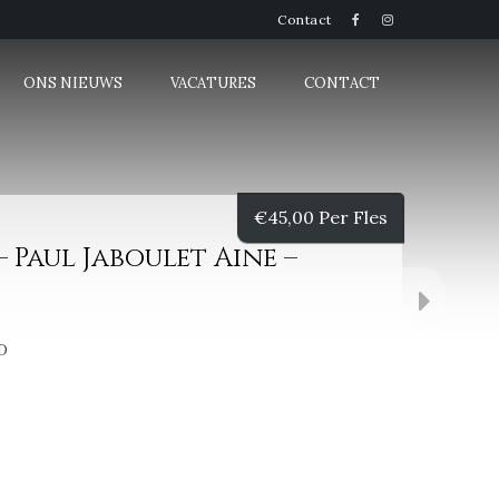
Contact
ONS NIEUWS
VACATURES
CONTACT
€
45,00 Per Fles
– Paul Jaboulet Aine –
D