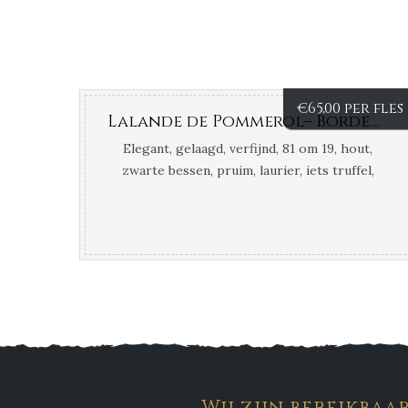
€
65,00 per fles
Lalande de Pommerol– Bordeaux – Frankrijk
Elegant, gelaagd, verfijnd, 81 om 19, hout,
zwarte bessen, pruim, laurier, iets truffel,
verfijnde vanille, aardse toets