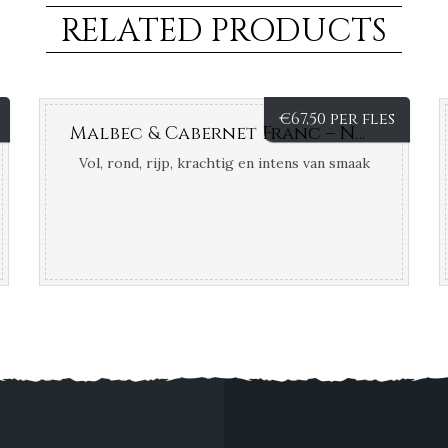
RELATED PRODUCTS
€
67,50 per fles
Malbec & Cabernet Franc – Norton – Mendoza – Argentinië
Vol, rond, rijp, krachtig en intens van smaak