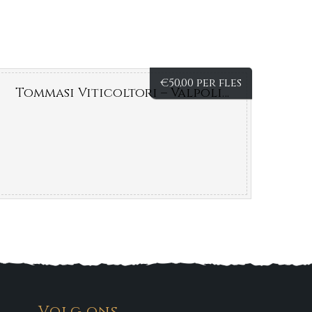
€
50,00 per fles
Tommasi Viticoltori – Valpolicella – Ripasso – Italië