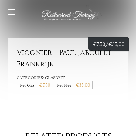
€
7,50/
€
35,00
Viognier – Paul Jaboulet –
Frankrijk
CATEGORIES:
GLAS WIT
-
€
7,50
-
€
35,00
Per Glas
Per Fles