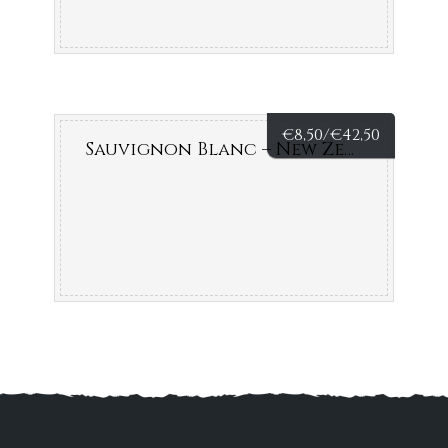
€
8,50/
€
42,50
Sauvignon Blanc – New Zealand