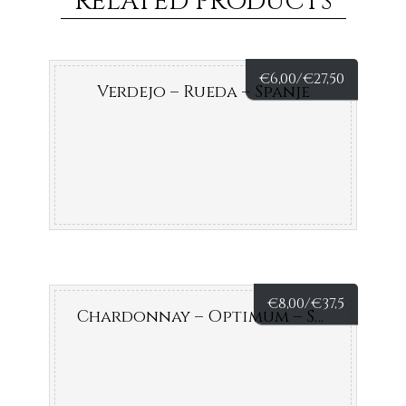
RELATED PRODUCTS
€
6,00/
€
27,50
Verdejo – Rueda – Spanje
€
8,00/
€
37,5
Chardonnay – Optimum – Spanje