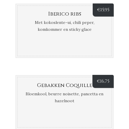
€
15,95
Iberico ribs
Met kokoslente-ui, chili peper,
komkommer en sticky glace
€
16,75
Gebakken Coquille
Bloemkool, beurre noisette, pancetta en
hazelnoot