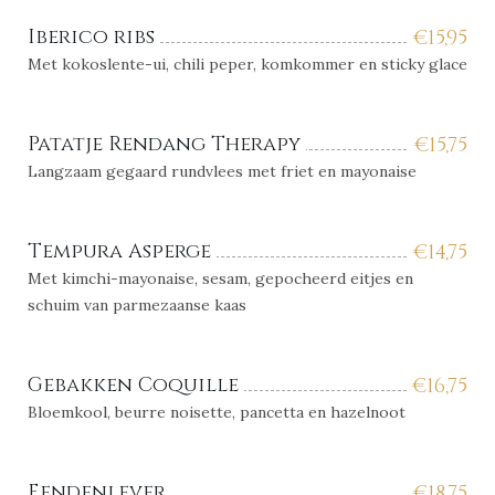
Iberico ribs
€
15,95
Met kokoslente-ui, chili peper, komkommer en sticky glace
Patatje Rendang Therapy
€
15,75
Langzaam gegaard rundvlees met friet en mayonaise
Tempura Asperge
€
14,75
Met kimchi-mayonaise, sesam, gepocheerd eitjes en
schuim van parmezaanse kaas
Gebakken Coquille
€
16,75
Bloemkool, beurre noisette, pancetta en hazelnoot
Eendenlever
€
18,75