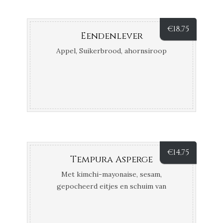
€
18,75
Eendenlever
Appel, Suikerbrood, ahornsiroop
€
14,75
Tempura Asperge
Met kimchi-mayonaise, sesam,
gepocheerd eitjes en schuim van
parmezaanse kaas